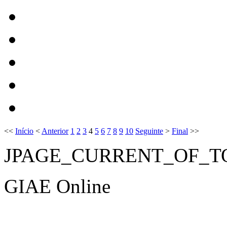
<<
Início
<
Anterior
1
2
3
4
5
6
7
8
9
10
Seguinte
>
Final
>>
JPAGE_CURRENT_OF_T
GIAE Online