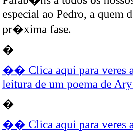
especial ao Pedro, a quem d
pr�xima fase.
�
�� Clica aqui para veres 
leitura de um poema de Ary
�
�� Clica aqui para veres