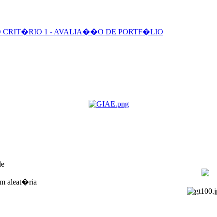
 CRIT�RIO 1 - AVALIA��O DE PORTF�LIO
le
m aleat�ria