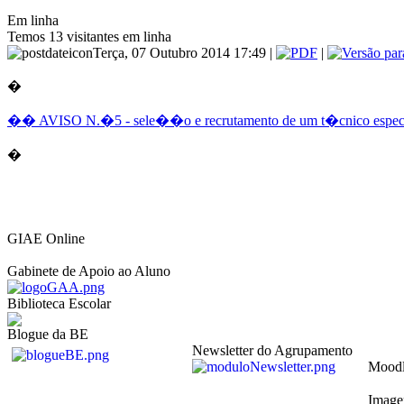
Em linha
Temos 13 visitantes em linha
Terça, 07 Outubro 2014 17:49 |
|
�
�� AVISO N.�5 - sele��o e recrutamento de um t�cnico espe
�
GIAE Online
Gabinete de Apoio ao Aluno
Biblioteca Escolar
Blogue da BE
Newsletter do Agrupamento
Mood
Image