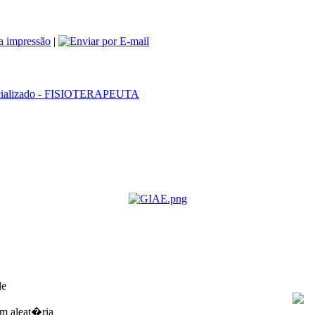
|
cializado - FISIOTERAPEUTA
le
m aleat�ria