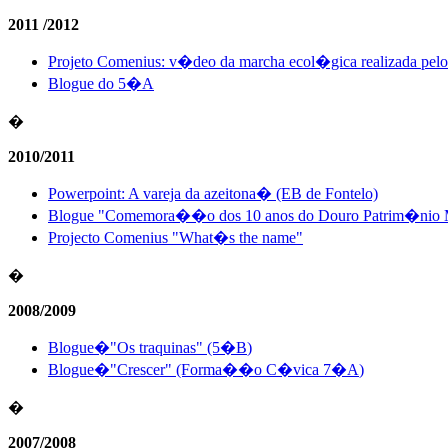
2011 /2012
Projeto Comenius: v�deo da marcha ecol�gica realizada pelo
Blogue do 5�A
�
2010/2011
Powerpoint: A vareja da azeitona� (EB de Fontelo)
Blogue "Comemora��o dos 10 anos do Douro Patrim�nio Mu
Projecto Comenius "What�s the name"
�
2008/2009
Blogue�"Os traquinas" (5�B
)
Blogue�"Crescer" (Forma��o C�vica 7�A
)
�
2007/2008