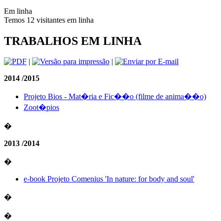
Em linha
Temos 12 visitantes em linha
TRABALHOS EM LINHA
|
|
2014 /2015
Projeto Bios - Mat�ria e Fic��o (filme de anima��o)
Zoot�pios
�
2013 /2014
�
e-book Projeto Comenius 'In nature: for body and soul'
�
�