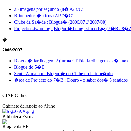
25 imagens por segundo (8� A/B/C)
Brinquedos �pticos (AP 7�C)
Clube da Sa�de : Blogue� (2006/07 // 2007/08)
Projecto e-twinning :
Blogue� being e-friends� (7�B / 8�
�
2006/2007
Blogue� Jardinagem 2 (turma CEFde Jardinagem - 2� ano)
Blogue do 5�B
Sentir Armamar
: Blogue� do Clube do Patrim�nio
�rea de Pr
ojecto
do 7�B : Douro - o saber dos� 5 sentidos
GIAE Online
Gabinete de Apoio ao Aluno
Biblioteca Escolar
Blogue da BE